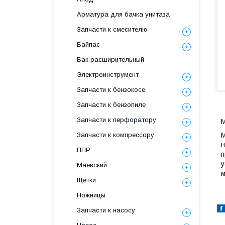
Арматура для бачка унитаза
Запчасти к смесителю
Байпас
Бак расширительный
Электроинструмент
Запчасти к бензокосе
Запчасти к бензопиле
Запчасти к перфоратору
М
Запчасти к компрессору
М
н
ППР
п
у
Маевский
м
Щетки
Ножницы
Запчасти к насосу