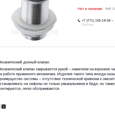
Нет в наличии
Код:
L
+7 (771) 165-18-58
Любовь
еханический донный клапан.
еханический клапан закрывается рукой – нажатием на верхнюю час
а работе пружинного механизма. Изделия такого типа иногда назы
реимущество системы – отсутствие технической привязки к смеси
станавливать на сифоны не только умывальников и биде, но такж
онтируются, легко обслуживаются.