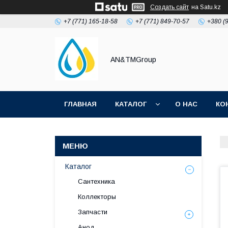
Создать сайт
на Satu.kz
+7 (771) 165-18-58
+7 (771) 849-70-57
+380 (
AN&TMGroup
ГЛАВНАЯ
КАТАЛОГ
О НАС
КО
Каталог
Сантехника
Коллекторы
Запчасти
Анод