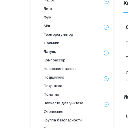
Насос
Х
Лето
Фум
М/п
Терморегулятор
П
Сальник
Латунь
Компрессор
Насосная станция
С
Подшипник
Покрышка
Полотно
И
Запчасти для унитаза
Отопление
Группа безопасности