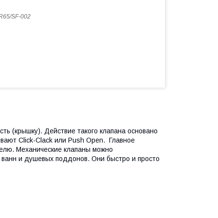
R65/SF-002
ть (крышку). Действие такого клапана основано
вают Click-Clack или Push Open. Главное
телю. Механические клапаны можно
е ванн и душевых поддонов. Они быстро и просто