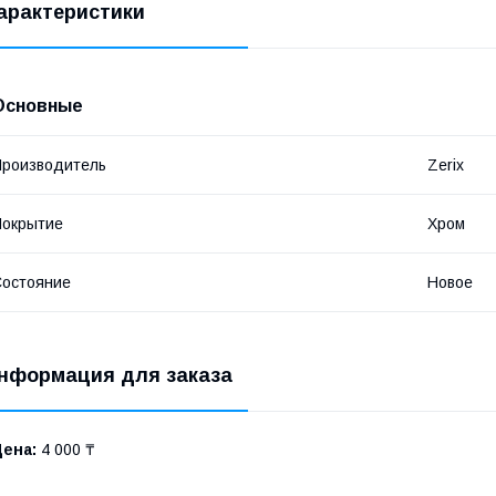
арактеристики
Основные
роизводитель
Zerix
Покрытие
Хром
остояние
Новое
нформация для заказа
Цена:
4 000 ₸