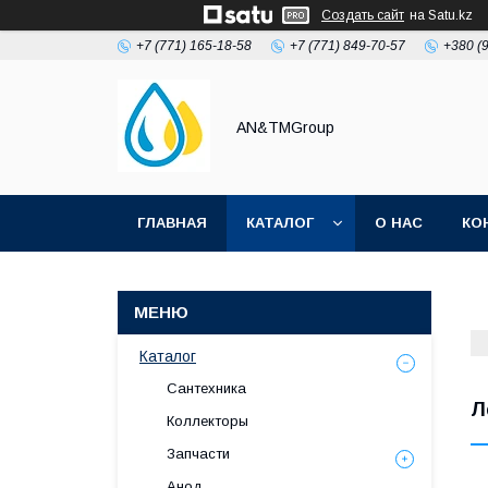
Создать сайт
на Satu.kz
+7 (771) 165-18-58
+7 (771) 849-70-57
+380 (
AN&TMGroup
ГЛАВНАЯ
КАТАЛОГ
О НАС
КО
Каталог
Сантехника
Л
Коллекторы
Запчасти
Анод