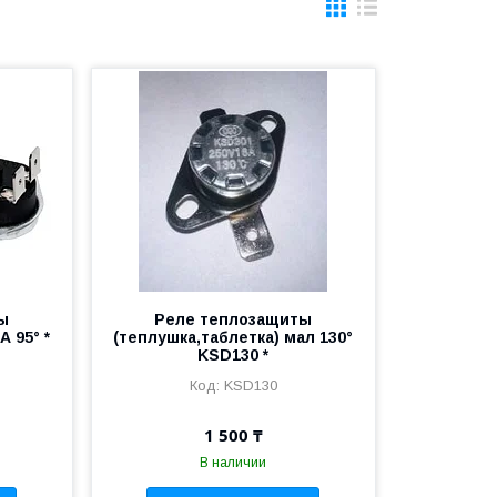
ы
Реле теплозащиты
А 95° *
(теплушка,таблетка) мал 130°
KSD130 *
KSD130
1 500 ₸
В наличии