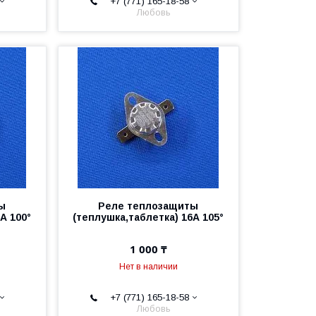
+7 (771) 165-18-58
Любовь
ы
Реле теплозащиты
А 100°
(теплушка,таблетка) 16А 105°
1 000 ₸
Нет в наличии
+7 (771) 165-18-58
Любовь