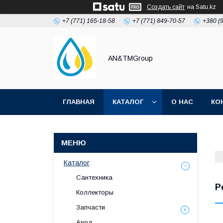
Создать сайт
на Satu.kz
+7 (771) 165-18-58
+7 (771) 849-70-57
+380 (
AN&TMGroup
ГЛАВНАЯ
КАТАЛОГ
О НАС
КО
Каталог
Сантехника
Р
Коллекторы
Запчасти
Анод