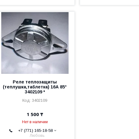
Реле теплозащиты
(теплушка,таблетка) 16А 85°
3402109 *
3402109
1 500 ₸
Нет в наличии
+7 (771) 165-18-58
Любовь