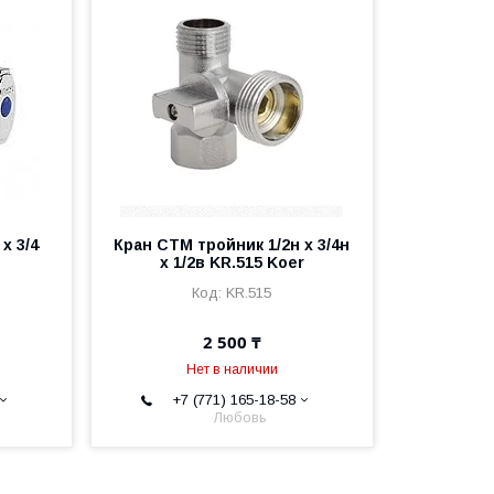
х 3/4
Кран СТМ тройник 1/2н х 3/4н
х 1/2в KR.515 Koer
KR.515
2 500 ₸
Нет в наличии
+7 (771) 165-18-58
Любовь