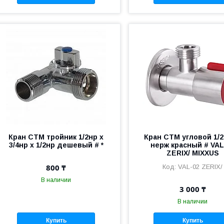
Кран СТМ тройник 1/2нр х
Кран СТМ угловой 1/2 
3/4нр х 1/2нр дешевый # *
нерж красный # VAL
ZERIX/ MIXXUS
800 ₸
VAL-02 ZERIX/
В наличии
3 000 ₸
В наличии
Купить
Купить