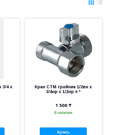
 3/4 х
Кран СТМ тройник 1/2вн х
3/4нр х 1/2нр # *
1 500 ₸
В наличии
Купить