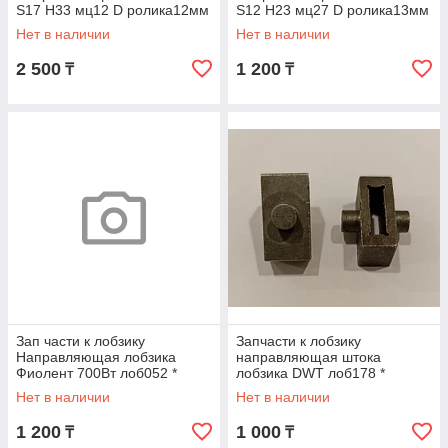
S17 H33 мц12 D ролика12мм
S12 H23 мц27 D ролика13мм
лоб324 *
лоб051 *
Нет в наличии
Нет в наличии
2 500
1 200
₸
₸
Зап части к лобзику
Запчасти к лобзику
Направляющая лобзика
направляющая штока
Фиолент 700Вт лоб052 *
лобзика DWT лоб178 *
Нет в наличии
Нет в наличии
1 200
1 000
₸
₸