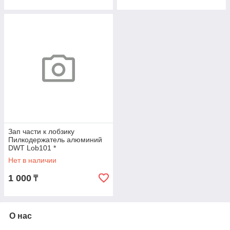
Зап части к лобзику
Пилкодержатель алюминий
DWT Lob101 *
Нет в наличии
1 000
₸
О нас