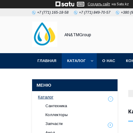
Создать сайт
на Satu.kz
+7 (771) 165-18-58
+7 (771) 849-70-57
+380 (
AN&TMGroup
ГЛАВНАЯ
КАТАЛОГ
О НАС
КО
Каталог
Сантехника
К
Коллекторы
Запчасти
Анод