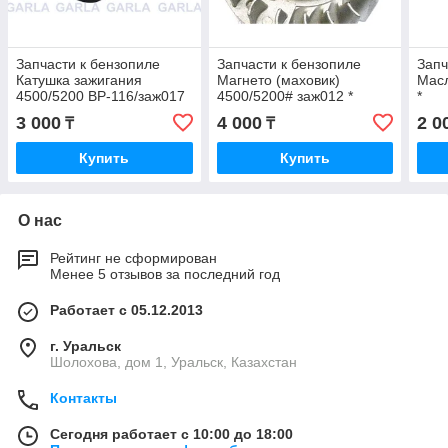
Запчасти к бензопиле
Запчасти к бензопиле
Запч
Катушка зажигания
Магнето (маховик)
Мас
4500/5200 ВР-116/заж017
4500/5200# заж012 *
*
*
3 000
4 000
2 0
₸
₸
Купить
Купить
О нас
Рейтинг не сформирован
Менее 5 отзывов за последний год
Работает с 05.12.2013
г. Уральск
Шолохова, дом 1, Уральск, Казахстан
Контакты
Сегодня работает с 10:00 до 18:00