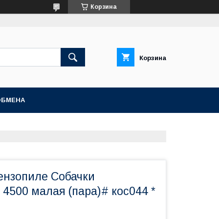
Корзина
Корзина
ОБМЕНА
бензопиле Собачки
4500 малая (пара)# кос044 *