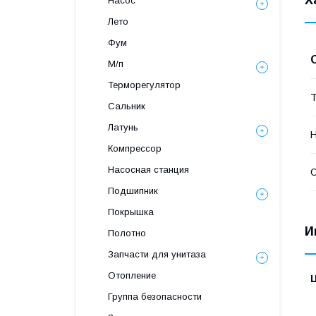
Х
Насос
Лето
Фум
М/п
Терморегулятор
Т
Сальник
Латунь
Н
Компрессор
Насосная станция
С
Подшипник
Покрышка
И
Полотно
Запчасти для унитаза
Отопление
Группа безопасности