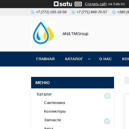
Создать сайт
на Satu.kz
+7 (771) 165-18-58
+7 (771) 849-70-57
+380 (
AN&TMGroup
ГЛАВНАЯ
КАТАЛОГ
О НАС
КО
Каталог
Сантехника
Коллекторы
Запчасти
Анод