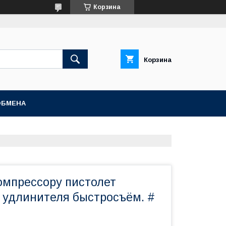
Корзина
Корзина
ОБМЕНА
компрессору пистолет
з удлинителя быстросъём. #