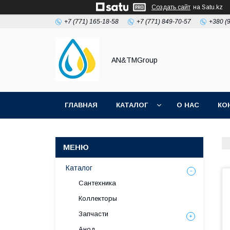
Создать сайт
на Satu.kz
+7 (771) 165-18-58
+7 (771) 849-70-57
+380 (
AN&TMGroup
ГЛАВНАЯ
КАТАЛОГ
О НАС
КО
Каталог
Сантехника
Коллекторы
Запчасти
Анод