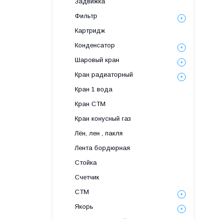
Задвижка
Фильтр
Картридж
Конденсатор
Шаровый кран
Кран радиаторный
Кран 1 вода
Кран СТМ
Кран конусный газ
Лён, лен , пакля
Лента бордюрная
Стойка
Счетчик
СТМ
Якорь