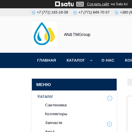
Создать сайт
на Satu.kz
+7 (771) 165-18-58
+7 (771) 849-70-57
+380 (
AN&TMGroup
ГЛАВНАЯ
КАТАЛОГ
О НАС
КО
Каталог
Сантехника
Коллекторы
Запчасти
Анод