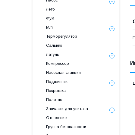
Насос
Лето
Фум
М/п
Терморегулятор
П
Сальник
Латунь
И
Компрессор
Насосная станция
Подшипник
Покрышка
Полотно
Запчасти для унитаза
Отопление
Группа безопасности