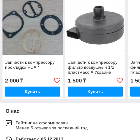
Запчасти к компрессору
Запчасти к компрессору
Запч
прокладки FL # *
фильтр воздушный 1/2
филь
пластмасс # Украина
плас
2 000
1 500
1 5
₸
₸
Купить
Купить
О нас
Рейтинг не сформирован
Менее 5 отзывов за последний год
Работает с 05.12.2013