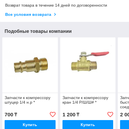
Возврат товара в течение 14 дней по договоренности
Все условия возврата
Подобные товары компании
Запчасти к компрессору
Запчасти к компрессору
Запч
штуцер 1/4 н.р *
кран 1/4 Р/Ш/Ш# *
быс
соед
700
1 200
2 0
₸
₸
Купить
Купить