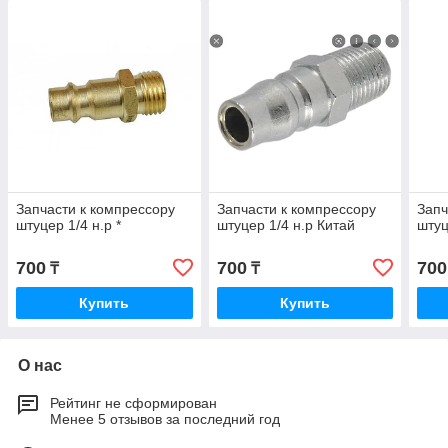
Запчасти к компрессору
Запчасти к компрессору
Запч
штуцер 1/4 н.р *
штуцер 1/4 н.р Китай
штуц
700
700
700
₸
₸
Купить
Купить
О нас
Рейтинг не сформирован
Менее 5 отзывов за последний год