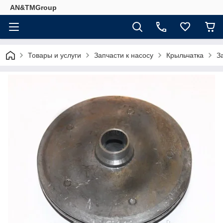
AN&TMGroup
Товары и услуги
Запчасти к насосу
Крыльчатка
З