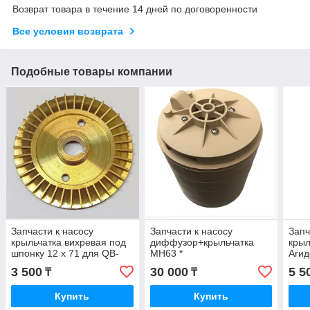
Возврат товара в течение 14 дней по договоренности
Все условия возврата
Подобные товары компании
Запчасти к насосу
Запчасти к насосу
Запч
крыльчатка вихревая под
диффузор+крыльчатка
крыл
шпонку 12 х 71 для QB-
МН63 *
Агид
80# *
3 500
30 000
5 5
₸
₸
Купить
Купить