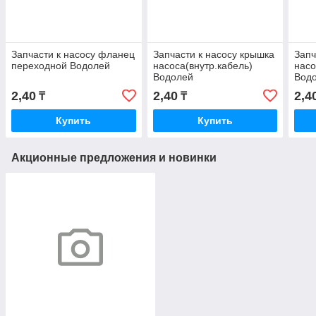
Запчасти к насосу фланец
Запчасти к насосу крышка
Запч
переходной Водолей
насоса(внутр.кабель)
насо
Водолей
Вод
2,40
2,40
2,4
₸
₸
Купить
Купить
Акционные предложения и новинки