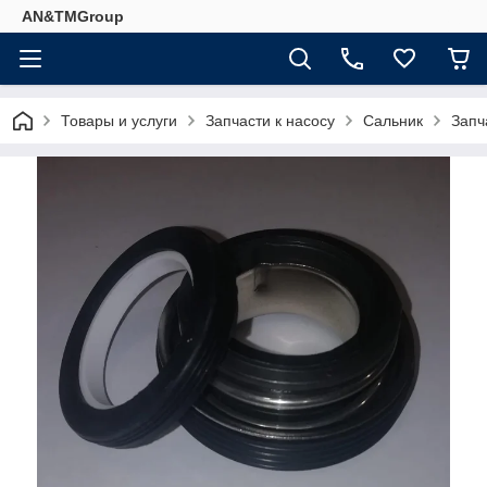
AN&TMGroup
Товары и услуги
Запчасти к насосу
Сальник
Запч