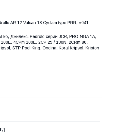
ollo AR 12 Vulcan 18 Cyclam type PRR, м041
l-ko, Джилекс, Pedrolo серии JCR, PRO-NGA 1A,
 100E, 4CPm 100E, 2CP 25 / 130N, 2CRm 80,
sol, STP Pool King, Ondina, Koral Kripsol, Kripton
 ТД