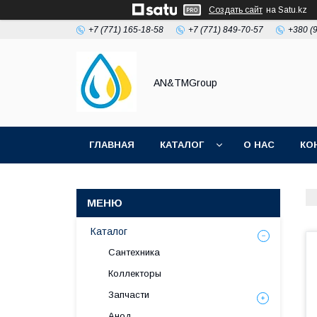
Создать сайт
на Satu.kz
+7 (771) 165-18-58
+7 (771) 849-70-57
+380 (
AN&TMGroup
ГЛАВНАЯ
КАТАЛОГ
О НАС
КО
Каталог
Сантехника
Коллекторы
Запчасти
Анод