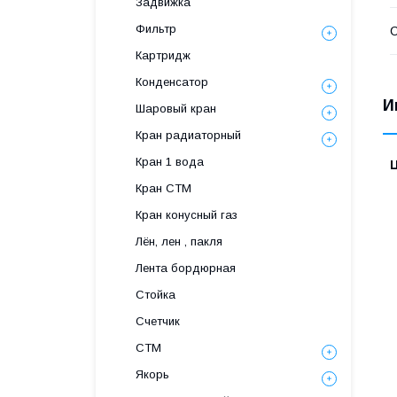
Задвижка
Фильтр
С
Картридж
Конденсатор
И
Шаровый кран
Кран радиаторный
Кран 1 вода
Кран СТМ
Кран конусный газ
Лён, лен , пакля
Лента бордюрная
Стойка
Счетчик
СТМ
Якорь