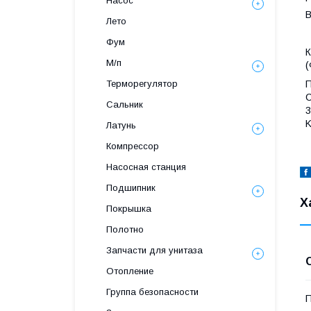
Насос
В
Лето
Фум
К
М/п
(
Терморегулятор
П
C
Сальник
3
K
Латунь
Компрессор
Насосная станция
Подшипник
Х
Покрышка
Полотно
Запчасти для унитаза
Отопление
Группа безопасности
П