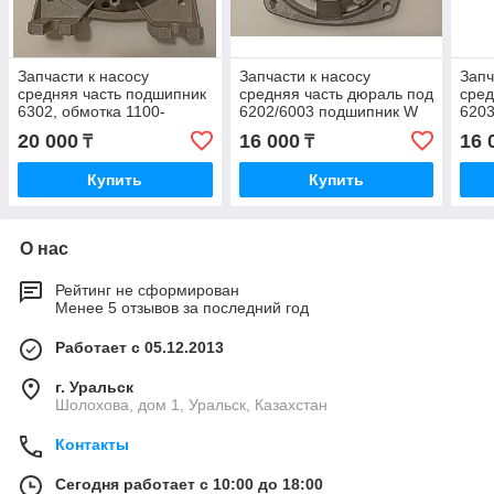
Запчасти к насосу
Запчасти к насосу
Запч
средняя часть подшипник
средняя часть дюраль под
сред
6302, обмотка 1100-
6202/6003 подшипник W
620
1300вт JET112/ Grundfos/
Pedrollo
Pedr
20 000
16 000
16 
₸
₸
#W DAB
Купить
Купить
О нас
Рейтинг не сформирован
Менее 5 отзывов за последний год
Работает с 05.12.2013
г. Уральск
Шолохова, дом 1, Уральск, Казахстан
Контакты
Сегодня работает с 10:00 до 18:00