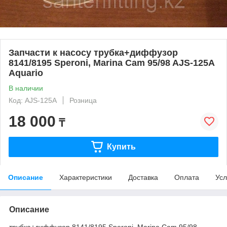
Запчасти к насосу трубка+диффузор
8141/8195 Speroni, Marina Cam 95/98 AJS-125A
Aquario
В наличии
Код: AJS-125A
Розница
18 000
₸
Купить
Описание
Характеристики
Доставка
Оплата
Усл
Описание
трубка+диффузор 8141/8195 Speroni, Marina Cam 95/98