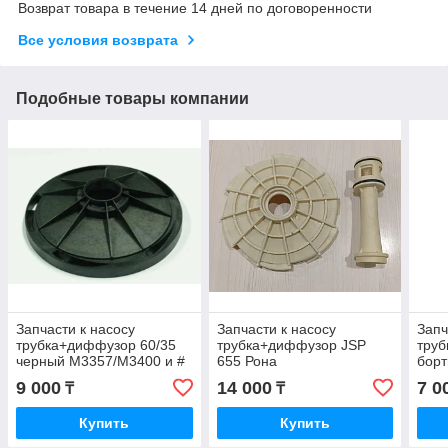
Возврат товара в течение 14 дней по договоренности
Все условия возврата
Подобные товары компании
Запчасти к насосу
Запчасти к насосу
Запч
трубка+диффузор 60/35
трубка+диффузор JSP
тру
черный М3357/M3400 и #
655 Рона
борт
М1100 /3353 Джилекс
9 000
14 000
7 0
₸
₸
Купить
Купить