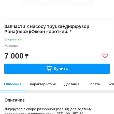
Запчасти к насосу трубка+диффузор
Рона(нерж)/Океан короткий. *
В наличии
Розница
7 000
₸
Купить
Описание
Характеристики
Доставка
Оплата
Усл
Описание
Диффузор в сборе разборной (белый) для водяных
поверхностных насосов серии JET 100, JET 80