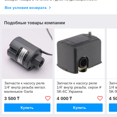
Все условия возврата
Подобные товары компании
Запчасти к насосу реле
Запчасти к насосу реле
Запч
1/4' внутр резьба метал.
1/4' внутр резьба, серое #
1/4 
маленькое Garla
SK-6C Украина
SK-9
3 500
4 000
4 5
₸
₸
Купить
Купить