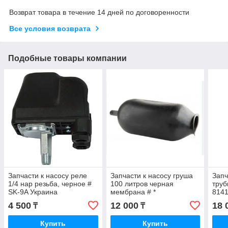
Возврат товара в течение 14 дней по договоренности
Все условия возврата
Подобные товары компании
Запчасти к насосу реле
Запчасти к насосу груша
Запч
1/4 нар резьба, черное #
100 литров черная
тру
SK-9A Украина
мембрана # *
8141
Cam 
4 500
12 000
18 
₸
₸
Aqua
Купить
Купить