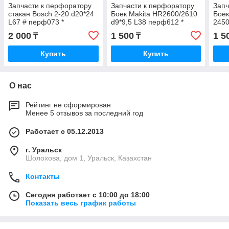
Запчасти к перфоратору
Запчасти к перфоратору
Запч
стакан Bosch 2-20 d20*24
Боек Makita HR2600/2610
Боек
L67 # перф073 *
d9*9,5 L38 перф612 *
2450
перф
2 000
1 500
1 5
₸
₸
Купить
Купить
О нас
Рейтинг не сформирован
Менее 5 отзывов за последний год
Работает с 05.12.2013
г. Уральск
Шолохова, дом 1, Уральск, Казахстан
Контакты
Сегодня работает с 10:00 до 18:00
Показать весь график работы