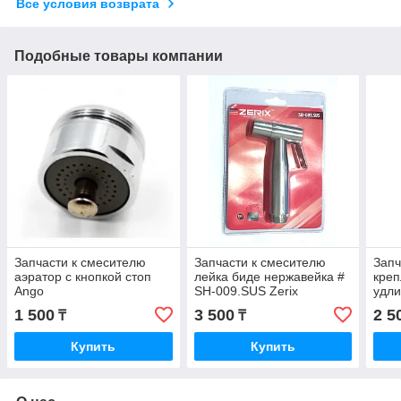
Все условия возврата
Подобные товары компании
Запчасти к смесителю
Запчасти к смесителю
Запч
аэратор с кнопкой стоп
лейка биде нержавейка #
креп
Ango
SH-009.SUS Zerix
удли
1 500
3 500
2 5
₸
₸
Купить
Купить