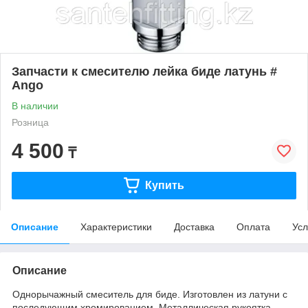
Запчасти к смесителю лейка биде латунь #
Ango
В наличии
Розница
4 500
₸
Купить
Описание
Характеристики
Доставка
Оплата
Усл
Описание
Однорычажный смеситель для биде. Изготовлен из латуни с
последующим хромированием. Металлическая рукоятка.