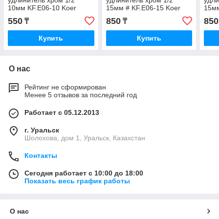
удлинитель хром 1/2
удлинитель хром 1/2
удли
10мм KF.E06-10 Koer
15мм # KF.E06-15 Koer
15м
550
850
850
₸
₸
Купить
Купить
О нас
Рейтинг не сформирован
Менее 5 отзывов за последний год
Работает с 05.12.2013
г. Уральск
Шолохова, дом 1, Уральск, Казахстан
Контакты
Сегодня работает с 10:00 до 18:00
Показать весь график работы
О нас