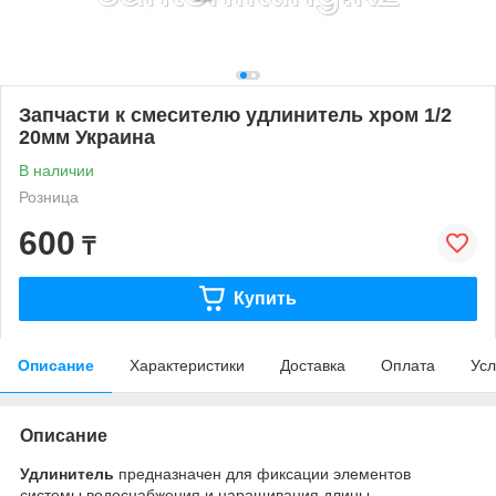
Запчасти к смесителю удлинитель хром 1/2
20мм Украина
В наличии
Розница
600
₸
Купить
Описание
Характеристики
Доставка
Оплата
Усл
Описание
Удлинитель
предназначен для фиксации элементов
системы водоснабжения и наращивания длины