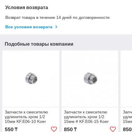
Условия возврата
Возврат товара в течение 14 дней по договоренности
Все условия возврата
Подобные товары компании
Запчасти к смесителю
Запчасти к смесителю
Запч
удлинитель хром 1/2
удлинитель хром 1/2
удли
10мм KF.E06-10 Koer
15мм # KF.E06-15 Koer
15м
550
850
850
₸
₸