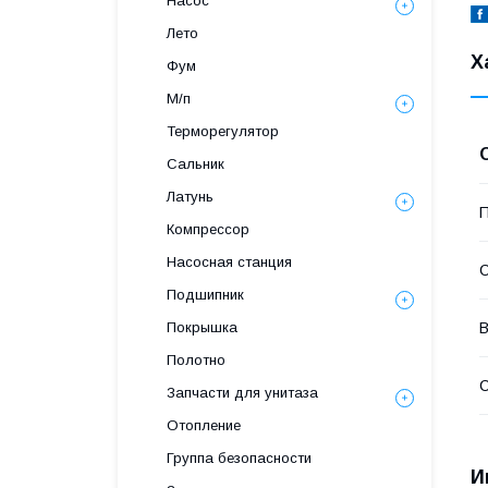
Насос
Лето
Х
Фум
М/п
Терморегулятор
Сальник
Латунь
П
Компрессор
Насосная станция
С
Подшипник
Покрышка
В
Полотно
С
Запчасти для унитаза
Отопление
Группа безопасности
И