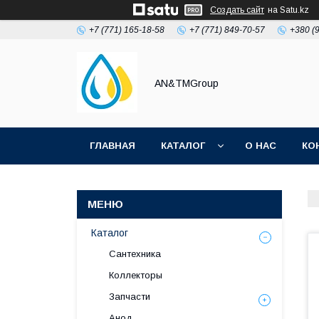
Создать сайт
на Satu.kz
+7 (771) 165-18-58
+7 (771) 849-70-57
+380 (
AN&TMGroup
ГЛАВНАЯ
КАТАЛОГ
О НАС
КО
Каталог
Сантехника
Коллекторы
Запчасти
Анод