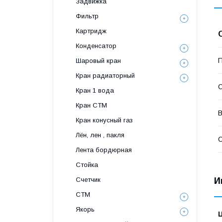
Задвижка
Фильтр
Картридж
Конденсатор
П
Шаровый кран
Кран радиаторный
С
Кран 1 вода
Кран СТМ
В
Кран конусный газ
Лён, лен , пакля
С
Лента бордюрная
Стойка
Счетчик
И
СТМ
Якорь