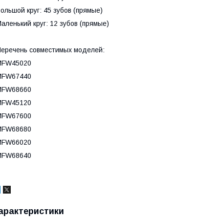
ольшой круг: 45 зубов (прямые)
аленький круг: 12 зубов (прямые)
еречень совместимых моделей:
MFW45020
MFW67440
MFW68660
MFW45120
MFW67600
MFW68680
MFW66020
MFW68640
арактеристики