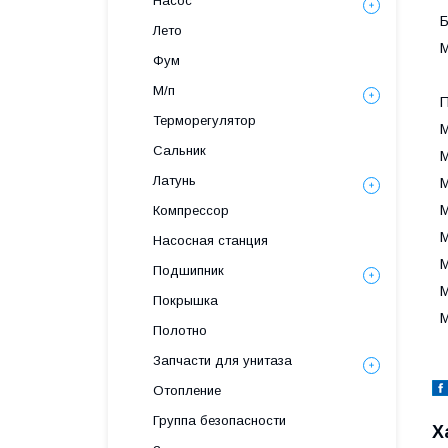
Насос
Б
Лето
М
Фум
М/п
П
Терморегулятор
Сальник
Латунь
Компрессор
Насосная станция
Подшипник
Покрышка
Полотно
Запчасти для унитаза
Отопление
Группа безопасности
Х