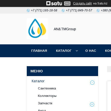
Создать сайт
на Satu.kz
+7 (771) 165-18-58
+7 (771) 849-70-57
+380 (
AN&TMGroup
ГЛАВНАЯ
КАТАЛОГ
О НАС
КО
Каталог
Сантехника
Коллекторы
Запчасти
Анод