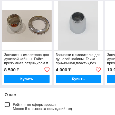
Запчасти к смесителю для
Запчасти к смесителю для
Запч
душевой кабины. Гайка
душевой кабины. Гайка
душе
прижимная,латунь,хром #
прижимная,пластик,без
при
*
кольца DC-G02 *
резь
8 500
4 000
10 
₸
₸
# D
Купить
Купить
О нас
Рейтинг не сформирован
Менее 5 отзывов за последний год