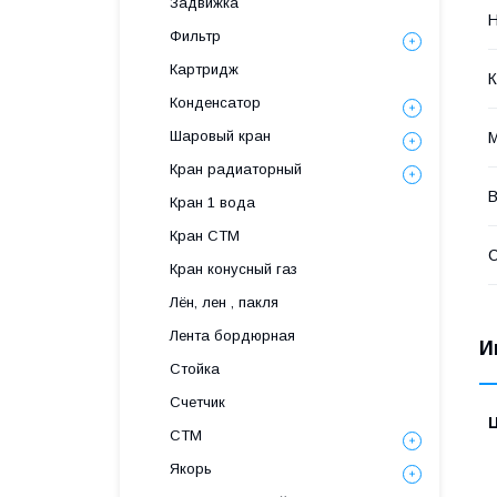
Задвижка
Н
Фильтр
Картридж
К
Конденсатор
Шаровый кран
М
Кран радиаторный
В
Кран 1 вода
Кран СТМ
С
Кран конусный газ
Лён, лен , пакля
Лента бордюрная
И
Стойка
Счетчик
СТМ
Якорь