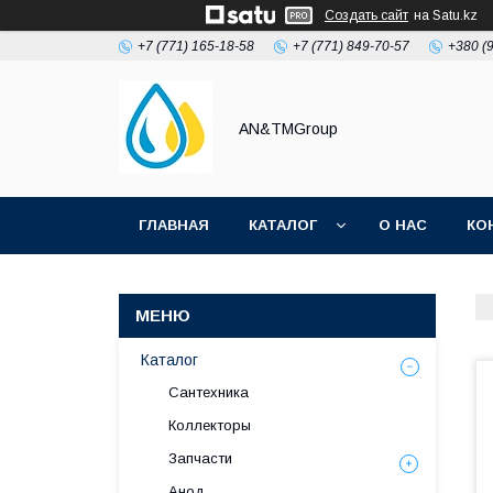
Создать сайт
на Satu.kz
+7 (771) 165-18-58
+7 (771) 849-70-57
+380 (
AN&TMGroup
ГЛАВНАЯ
КАТАЛОГ
О НАС
КО
Каталог
Сантехника
Коллекторы
Запчасти
Анод