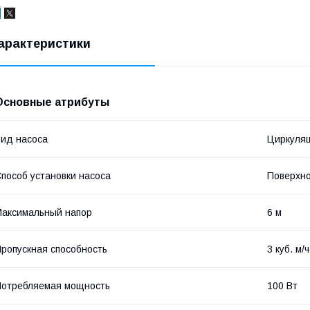
арактеристики
Основные атрибуты
ид насоса
Циркуля
пособ установки насоса
Поверхн
аксимальный напор
6 м
ропускная способность
3 куб. м/
отребляемая мощность
100 Вт