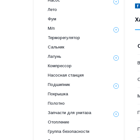
Насос
Лето
Фум
Х
М/п
Терморегулятор
Сальник
Латунь
В
Компрессор
Насосная станция
С
Подшипник
Покрышка
М
Полотно
П
Запчасти для унитаза
Отопление
П
Группа безопасности