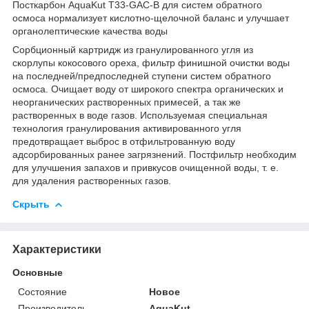
Посткарбон AquaKut T33-GAC-B для систем обратного
осмоса нормализует кислотно-щелочной баланс и улучшает
органолептические качества воды
Сорбционный картридж из гранулированного угля из
скорлупы кокосового ореха, фильтр финишной очистки воды
на последней/предпоследней ступени систем обратного
осмоса. Очищает воду от широкого спектра органических и
неорганических растворенных примесей, а так же
растворенных в воде газов. Используемая специальная
технология гранулирования активированного угля
предотвращает выброс в отфильтрованную воду
адсорбированных ранее загрязнений. Постфильтр необходим
для улучшения запахов и привкусов очищенной воды, т. е.
для удаления растворенных газов.
Скрыть
Характеристики
Основные
Состояние
Новое
Производитель
AquaKut