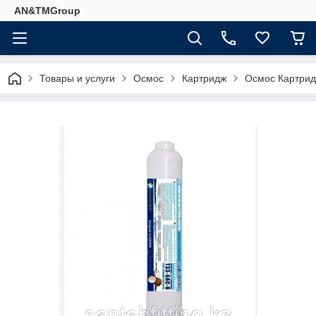
AN&TMGroup
Товары и услуги
Осмос
Картридж
Осмос Картрид