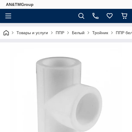
AN&TMGroup
Товары и услуги
ППР
Белый
Тройник
ППР бел