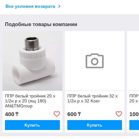
Все условия возврата
Подобные товары компании
ППР белый тройник 20 х
ППР белый тройник 32 х
ППР 
1/2н.р х 20 (ящ 180)
1/2н.р х 32 Koer
20 х
AN&TMGroup
400
600
100
₸
₸
Купить
Купить