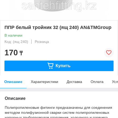
ППР белый тройник 32 (ящ 240) AN&TMGroup
В наличии
Код: (ящ 240)
Розница
170
₸
Купить
Описание
Характеристики
Доставка
Оплата
Усл
Описание
Полипропиленовые фитинги предназначены для соединения
методом полифузионной сварки систем полипропиленовых
напорных трубопроводов отопления, холодного и горячего