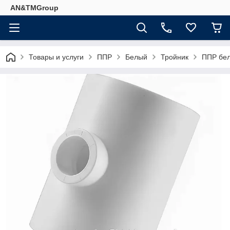
AN&TMGroup
Товары и услуги
ППР
Белый
Тройник
ППР бел