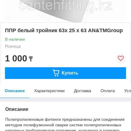
ППР белый тройник 63х 25 х 63 AN&TMGroup
В наличии
Розница
1 000
₸
Купить
Описание
Характеристики
Доставка
Оплата
Усл
Описание
Полипропиленовые фитинги предназначены для соединения
методом полифузионной сварки систем полипропиленовых
напорных трубопроводов отопления, холодного и горячего