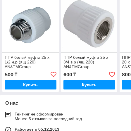
ППР белый муфта 25 х
ППР белый муфта 25 х
ППР
1/2 н.р (ящ 220)
3/4 в.р (ящ 220)
20 х
AN&TMGroup
AN&TMGroup
AN&
500
600
800
₸
₸
Купить
Купить
О нас
Рейтинг не сформирован
Менее 5 отзывов за последний год
Работает с 05.12.2013