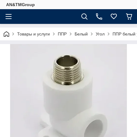
AN&TMGroup
Товары и услуги
ППР
Белый
Угол
ППР белый у