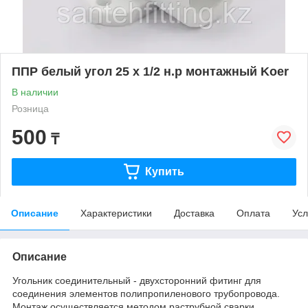
ППР белый угол 25 х 1/2 н.р монтажный Koer
В наличии
Розница
500
₸
Купить
Описание
Характеристики
Доставка
Оплата
Усл
Описание
Угольник соединительный - двухсторонний фитинг для
соединения элементов полипропиленового трубопровода.
Монтаж осуществляется методом раструбной сварки.