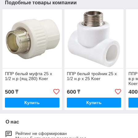
Подобные товары компании
ППР белый муфта 25 х
ППР белый тройник 25 х
ППР 
1/2 н.р (ящ 280) Koer
1/2 н.р х 25 Koer
в.р 
Koer
500
600
400
₸
₸
Купить
Купить
О нас
Рейтинг не сформирован