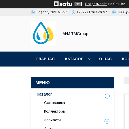
Создать сайт
на Satu.kz
+7 (771) 165-18-58
+7 (771) 849-70-57
+380 (
AN&TMGroup
ГЛАВНАЯ
КАТАЛОГ
О НАС
КО
Каталог
Сантехника
Коллекторы
Запчасти
Анод