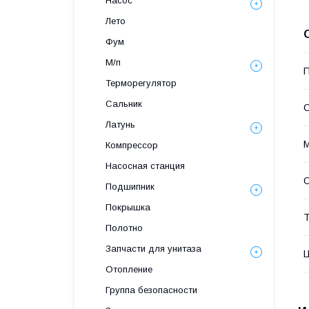
Насос
Лето
Фум
М/п
П
Терморегулятор
Сальник
С
Латунь
Компрессор
Насосная станция
О
Подшипник
Покрышка
Т
Полотно
Запчасти для унитаза
Отопление
Группа безопасности