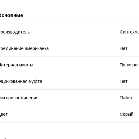
Основные
роизводитель
Сантехм
оединение американка
Нет
Материал муфты
Полипро
цинкованная муфта
Нет
ип присоединения
Пайка
Цвет
Серый