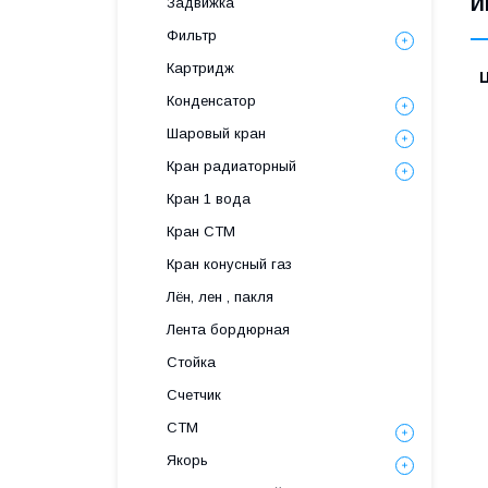
И
Задвижка
Фильтр
Картридж
Конденсатор
Шаровый кран
Кран радиаторный
Кран 1 вода
Кран СТМ
Кран конусный газ
Лён, лен , пакля
Лента бордюрная
Стойка
Счетчик
СТМ
Якорь