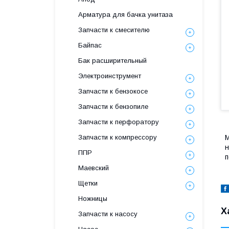
Арматура для бачка унитаза
Запчасти к смесителю
Байпас
Бак расширительный
Электроинструмент
Запчасти к бензокосе
Запчасти к бензопиле
Запчасти к перфоратору
Запчасти к компрессору
М
н
ППР
п
Маевский
Щетки
Ножницы
Х
Запчасти к насосу