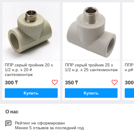
ППР серый тройник 20 х
ППР серый тройник 25 х
ППР 
1/2 н.р. х 20 #
1/2 н.р. х 25 сантехмонтаж
н.р#
сантехмонтаж
300
350
300
₸
₸
Купить
Купить
О нас
Рейтинг не сформирован
Менее 5 отзывов за последний год