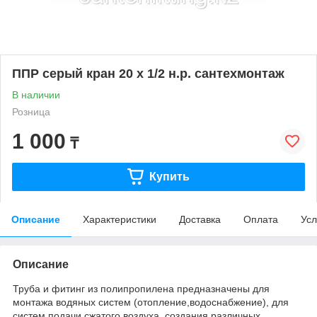
ППР серый кран 20 х 1/2 н.р. сантехмонтаж
В наличии
Розница
1 000
₸
Купить
Описание
Характеристики
Доставка
Оплата
Усл
Описание
Труба и фитинг из полипропилена предназначены для
монтажа водяных систем (отопление,водоснабжение), для
систем подачи сжатого воздуха, создания различных