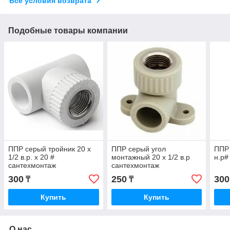
Все условия возврата
Подобные товары компании
ППР серый тройник 20 х
ППР серый угол
ППР 
1/2 в.р. х 20 #
монтажный 20 х 1/2 в.р
н.р#
сантехмонтаж
сантехмонтаж
300
250
300
₸
₸
Купить
Купить
О нас