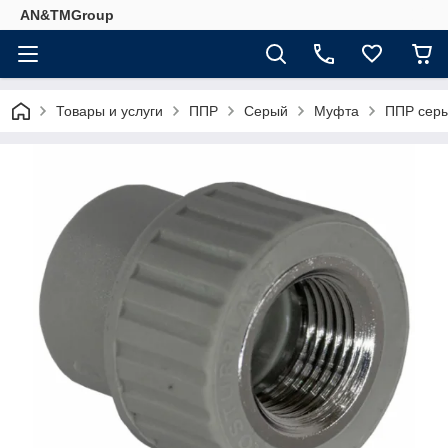
AN&TMGroup
Товары и услуги
ППР
Серый
Муфта
ППР серы