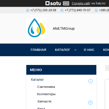
Создать сайт
на Satu.kz
+7 (771) 165-18-58
+7 (771) 849-70-57
+380 (
AN&TMGroup
ГЛАВНАЯ
КАТАЛОГ
О НАС
КО
Каталог
Сантехника
Коллекторы
Запчасти
Анод