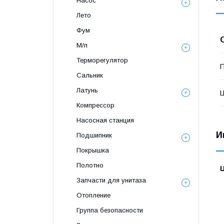
Насос
Лето
Фум
М/п
Терморегулятор
П
Сальник
Латунь
Компрессор
Насосная станция
И
Подшипник
Покрышка
Полотно
Запчасти для унитаза
Отопление
Группа безопасности