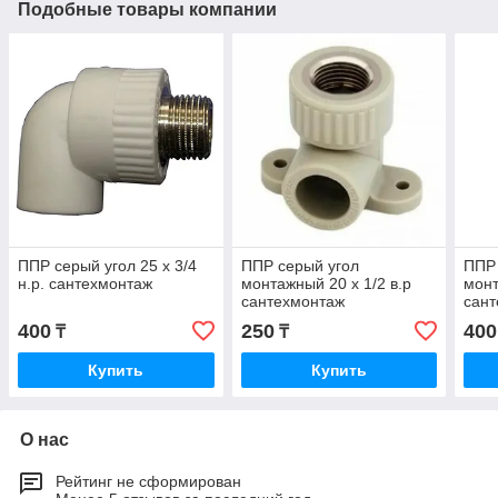
Подобные товары компании
ППР серый угол 25 х 3/4
ППР серый угол
ППР 
н.р. сантехмонтаж
монтажный 20 х 1/2 в.р
монт
сантехмонтаж
сан
400
250
400
₸
₸
Купить
Купить
О нас
Рейтинг не сформирован