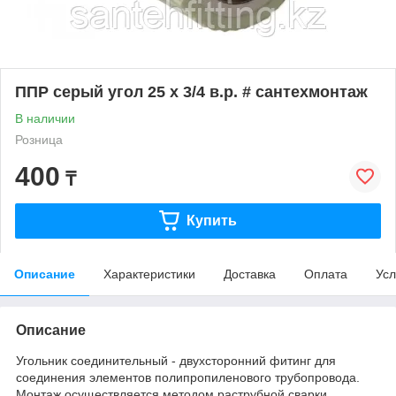
ППР серый угол 25 х 3/4 в.р. # сантехмонтаж
В наличии
Розница
400
₸
Купить
Описание
Характеристики
Доставка
Оплата
Усл
Описание
Угольник соединительный - двухсторонний фитинг для
соединения элементов полипропиленового трубопровода.
Монтаж осуществляется методом раструбной сварки.