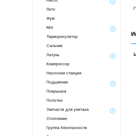
Насос
П
Лето
Фум
М/п
И
Терморегулятор
Сальник
Латунь
Компрессор
Насосная станция
Подшипник
Покрышка
Полотно
Запчасти для унитаза
Отопление
Группа безопасности