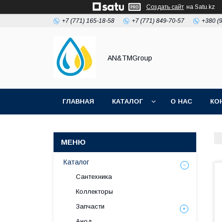
Создать сайт
на Satu.kz
+7 (771) 165-18-58
+7 (771) 849-70-57
+380 (
AN&TMGroup
ГЛАВНАЯ
КАТАЛОГ
О НАС
КО
Каталог
Сантехника
Коллекторы
Запчасти
Анод