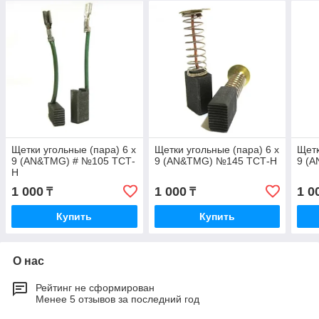
Щетки угольные (пара) 6 х
Щетки угольные (пара) 6 х
Щетк
9 (AN&TMG) # №105 ТСТ-
9 (AN&TMG) №145 ТСТ-Н
9 (
Н
1 000
1 000
1 0
₸
₸
Купить
Купить
О нас
Рейтинг не сформирован
Менее 5 отзывов за последний год