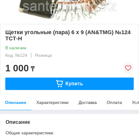
Щетки угольные (пара) 6 х 9 (AN&TMG) №124
ТСТ-Н
В наличии
Код: №124
Розница
1 000
₸
Купить
Описание
Характеристики
Доставка
Оплата
Усл
Описание
Общие характеристики: