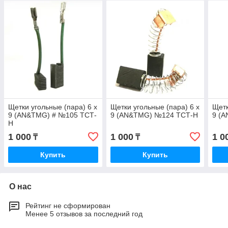
Щетки угольные (пара) 6 х
Щетки угольные (пара) 6 х
Щетк
9 (AN&TMG) # №105 ТСТ-
9 (AN&TMG) №124 ТСТ-Н
9 (
Н
1 000
1 000
1 0
₸
₸
Купить
Купить
О нас
Рейтинг не сформирован
Менее 5 отзывов за последний год