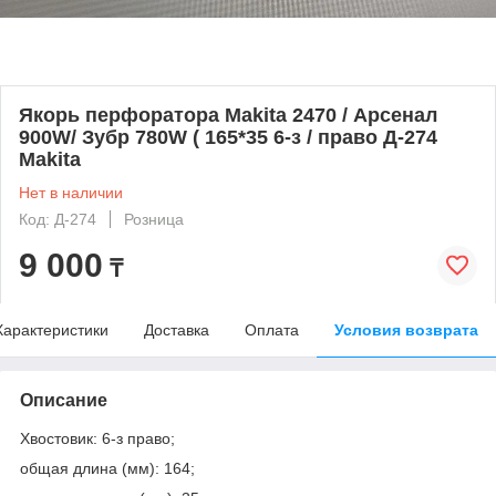
Якорь перфоратора Makita 2470 / Арсенал
900W/ Зубр 780W ( 165*35 6-з / право Д-274
Makita
Нет в наличии
Код: Д-274
Розница
9 000
₸
Характеристики
Доставка
Оплата
Условия возврата
Описание
Хвостовик: 6-з право;
общая длина (мм): 164;