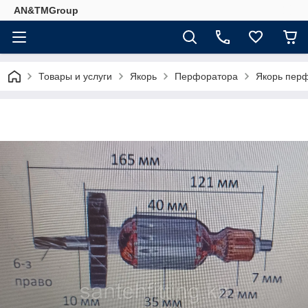
AN&TMGroup
Товары и услуги
Якорь
Перфоратора
Якорь перф