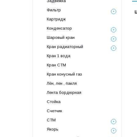
Задвижка
Фильтр
Картридж
Конденсатор
Шаровый кран
Кран радиаторный
Кран 1 вода
Кран СТМ
Кран конусный газ
Лён, лен , пакля
Лента бордюрная
Стойка
Счетчик
СТМ
Якорь