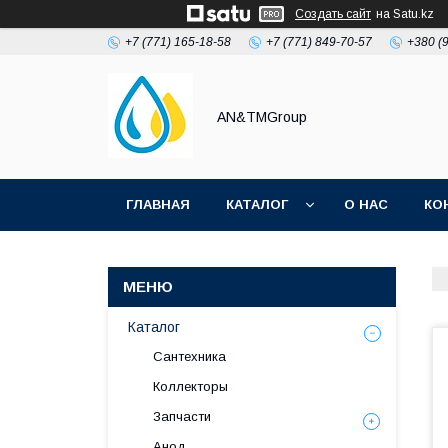
Создать сайт
на Satu.kz
+7 (771) 165-18-58
+7 (771) 849-70-57
+380 (
AN&TMGroup
ГЛАВНАЯ
КАТАЛОГ
О НАС
КО
Каталог
Сантехника
Коллекторы
Запчасти
Анод