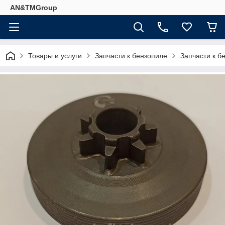
AN&TMGroup
Товары и услуги
Запчасти к бензопиле
Запчасти к б