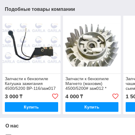
Подобные товары компании
Запчасти к бензопиле
Запчасти к бензопиле
Запч
Катушка зажигания
Магнето (маховик)
чашк
4500/5200 ВР-116/заж017
4500/5200# заж012 *
сьем
*
# ВР
3 000
4 000
1 5
₸
₸
Купить
Купить
О нас