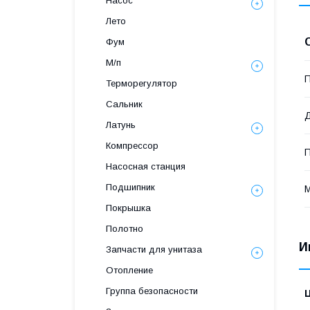
Насос
Лето
Фум
М/п
П
Терморегулятор
Сальник
Латунь
Компрессор
Насосная станция
Подшипник
М
Покрышка
Полотно
И
Запчасти для унитаза
Отопление
Группа безопасности