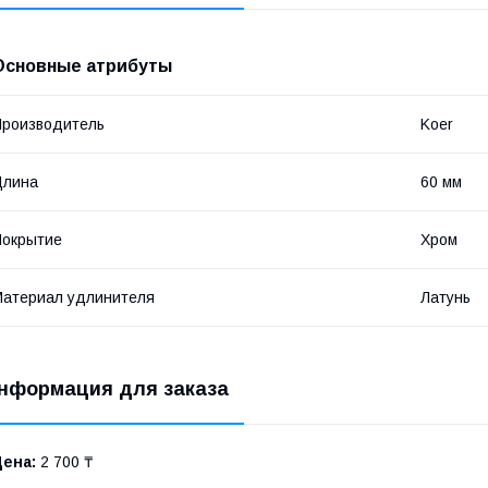
Основные атрибуты
роизводитель
Koer
Длина
60 мм
Покрытие
Хром
атериал удлинителя
Латунь
нформация для заказа
Цена:
2 700 ₸