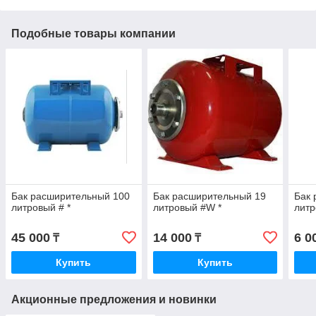
Подобные товары компании
Бак расширительный 100
Бак расширительный 19
Бак 
литровый # *
литровый #W *
литр
45 000
14 000
6 0
₸
₸
Купить
Купить
Акционные предложения и новинки