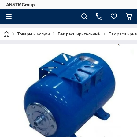
AN&TMGroup
Товары и услуги
Бак расширительный
Бак расширит