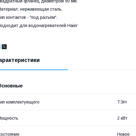
вадратный фланец диаметром 90 мм.
атериал: нержавеющая сталь.
ип контактов - "под разъём".
одходит для водонагревателей Haier
арактеристики
Основные
ип комплектующего
ТЭН
Мощность
2 кВт
остояние
Новое