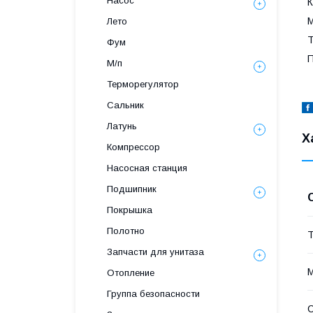
Насос
К
М
Лето
Т
Фум
П
М/п
Терморегулятор
Сальник
Латунь
Х
Компрессор
Насосная станция
Подшипник
Покрышка
Полотно
Т
Запчасти для унитаза
Отопление
Группа безопасности
С