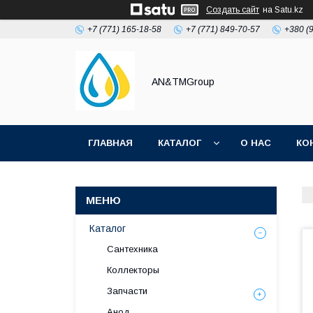
Создать сайт
на Satu.kz
+7 (771) 165-18-58
+7 (771) 849-70-57
+380 (
AN&TMGroup
ГЛАВНАЯ
КАТАЛОГ
О НАС
КО
Каталог
Сантехника
Коллекторы
Запчасти
Анод