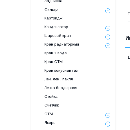
Задвижка
Фильтр
П
Картридж
Конденсатор
Шаровый кран
И
Кран радиаторный
Кран 1 вода
Кран СТМ
Кран конусный газ
Лён, лен , пакля
Лента бордюрная
Стойка
Счетчик
СТМ
Якорь