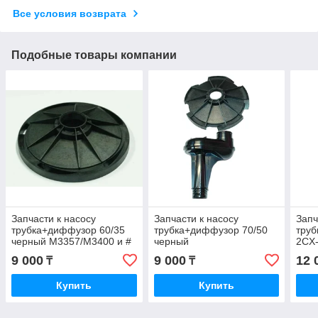
Все условия возврата
Подобные товары компании
Запчасти к насосу
Запчасти к насосу
Запч
трубка+диффузор 60/35
трубка+диффузор 70/50
тру
черный М3357/M3400 и #
черный
2CX-
М1100 /3353 Джилекс
М3360/M3401/6034 и #
9 000
9 000
12 
₸
₸
М729 Джилекс
Купить
Купить