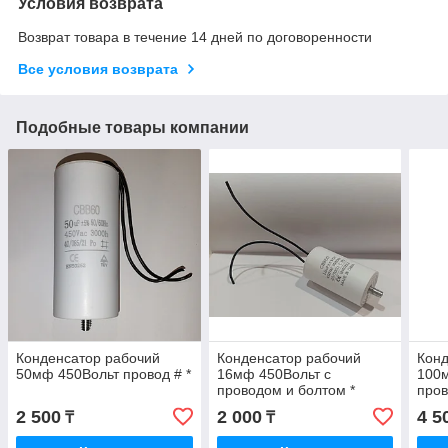
Условия возврата
Возврат товара в течение 14 дней по договоренности
Все условия возврата
Подобные товары компании
Конденсатор рабочий
Конденсатор рабочий
Конд
50мф 450Вольт провод # *
16мф 450Вольт с
100м
проводом и болтом *
пров
Укр
2 500
2 000
4 5
₸
₸